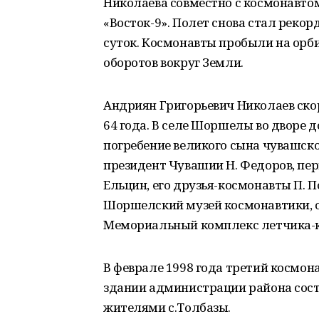
Николаева совместно с космонавто
«Восток-9». Полет снова стал реко
суток. Космонавты пробыли на орби
оборотов вокруг Земли.
Андриян Григорьевич Николаев скор
64 года. В селе Шоршелы во дворе д
погребение великого сына чувашско
президент Чувашии Н. Федоров, пер
Ельцин, его друзья-космонавты П. По
Шоршелский музей космонавтики, от
Мемориальный комплекс летчика-ко
В феврале 1998 года третий космон
здании администрации района сост
жителями с.Толбазы.