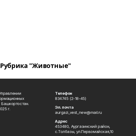
Рубрика "Животные"
 Управлении
Телефон
формационных
834745 (2-18-45)
 Башкортостан.
Эл. почта
025 г.
aurgazi_vest_new@mail.ru
Адрес
453480, Аургазинский район,
с.Толбазы, ул.Первомайская,10