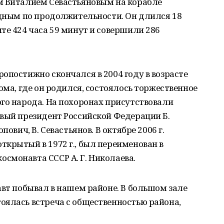
м Виталием Севастьяновым на корабле
рдным по продолжительности. Он длился 18
те 424 часа 59 минут и совершили 286
опостижно скончался в 2004 году в возрасте
ома, где он родился, состоялось торжественное
го народа. На похоронах присутствовали
вый президент Российской Федерации Б.
пович, В. Севастьянов. В октябре 2006 г.
крытый в 1972 г., был переименован в
смонавта СССР А. Г. Николаева.
авт побывал в нашем районе. В большом зале
оялась встреча с общественностью района,