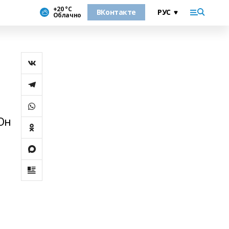
+20 °С
ВКонтакте
Облачно
Он
.