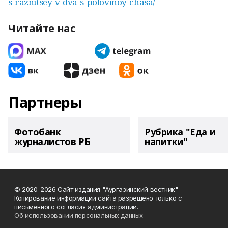
s-raznitsey-v-dva-s-polovinoy-chasa/
Читайте нас
Партнеры
Фотобанк
Рубрика "Еда и
журналистов РБ
напитки"
© 2020-2026 Сайт издания "Аургазинский вестник"
Копирование информации сайта разрешено только с
письменного согласия администрации.
Об использовании персональных данных