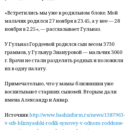
«Встретились мы уже в родильном блоке. Мой
мальчик родился 27 ноября в 23.45, а у нее — 28
ноября в 2.25», — рассказывает Гульназ.
У Гульназ Гордеевой родился сын весом 3730
граммов, у Гульнур Зиануровой — мальчик 3060
г. Врачи не стали разделять родных и положили
их в одну палату.
Примечательно, что у мамы-близняшки уже
воспитывают старших сыновей. Вторым дали
имена Александр и Анвар.
Источник
http://www.bashinform.ru/news/1387963-
v-ufe-bliznyashki-rodili-synovey-v-odnom-roddome-