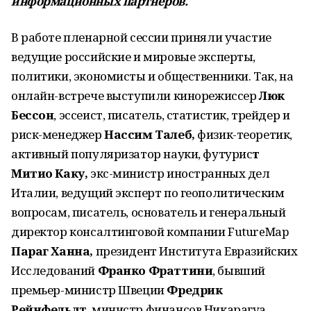
информационных партнеров.
В работе пленарной сессии приняли участие
ведущие российские и мировые эксперты,
политики, экономисты и общественники. Так, на
онлайн-встрече выступили кинорежиссер
Люк
Бессон
, эссеист, писатель, статистик, трейдер и
риск-менеджер
Нассим Талеб,
физик-теоретик,
активный популяризатор науки, футурис
т
Митио Каку,
экс-министр иностранных дел
Италии, ведущий эксперт по геополитическим
вопросам, писатель, основатель и генеральный
директор консалтинговой компании FutureMap
Параг Ханна,
президент Института Евразийских
Исследований
Франко Фраттини
, бывший
премьер-министр Швеции
Фредрик
Рейнфельдт
, министр финансов Никарагуа