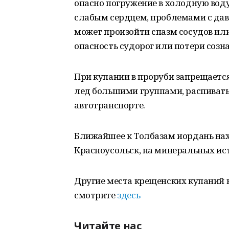
опасно погружение в холодную вод
слабым сердцем, проблемами с давл
может произойти спазм сосудов или
опасность судорог или потери созн
При купании в проруби запрещается
лед большими группами, распивать
автотранспорте.
Ближайшее к Толбазам иордань нах
Красноусольск, на минеральных ис
Другие места крещенских купаний в
смотрите
здесь
Читайте нас