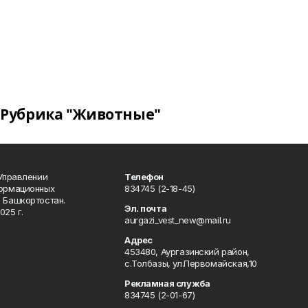
Рубрика "Животные"
 Управлении
Телефон
формационных
834745 (2-18-45)
 Башкортостан.
Эл. почта
025 г.
aurgazi_vest_new@mail.ru
Адрес
453480, Аургазинский район,
с.Толбазы, ул.Первомайская,10
Рекламная служба
834745 (2-01-67)