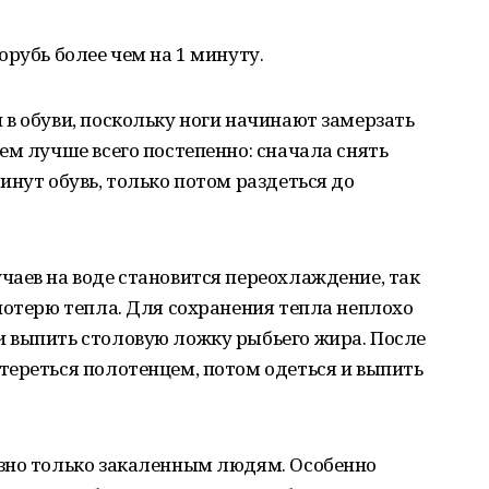
орубь более чем на 1 минуту.
в обуви, поскольку ноги начинают замерзать
ем лучше всего постепенно: сначала снять
инут обувь, только потом раздеться до
аев на воде становится переохлаждение, так
потерю тепла. Для сохранения тепла неплохо
 выпить столовую ложку рыбьего жира. После
тереться полотенцем, потом одеться и выпить
зно только закаленным людям. Особенно