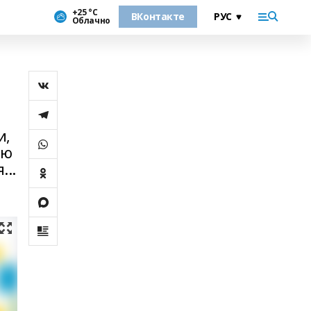
+25 °С
ВКонтакте
Облачно
и,
ию
...