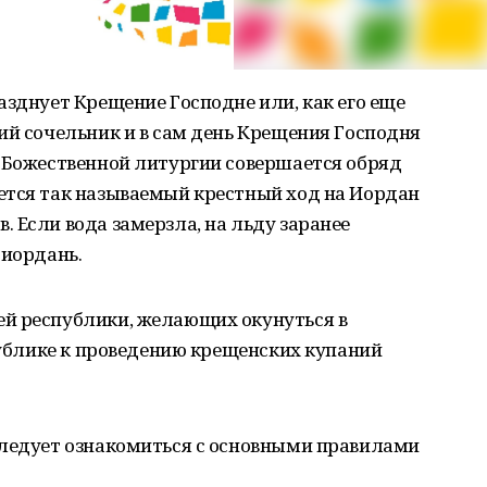
азднует Крещение Господне или, как его еще
ий сочельник и в сам день Крещения Господня
е Божественной литургии совершается обряд
ется так называемый крестный ход на Иордан
 Если вода замерзла, на льду заранее
 иордань.
й республики, желающих окунуться в
спублике к проведению крещенских купаний
следует ознакомиться с основными правилами