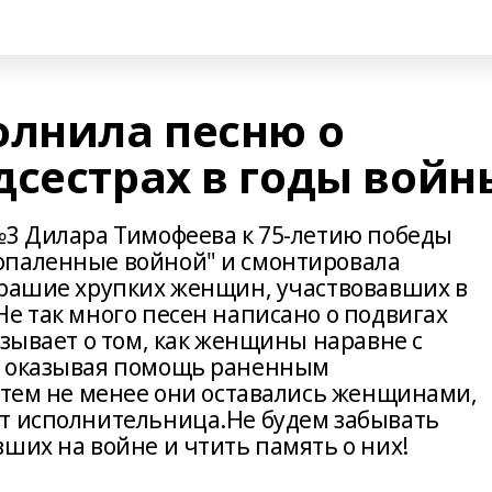
олнила песню о
дсестрах в годы войн
№3 Дилара Тимофеева к 75-летию победы
опаленные войной" и смонтировала
трашие хрупких женщин, участвовавших в
е так много песен написано о подвигах
азывает о том, как женщины наравне с
, оказывая помощь раненным
о тем не менее они оставались женщинами,
т исполнительница.Не будем забывать
ших на войне и чтить память о них!