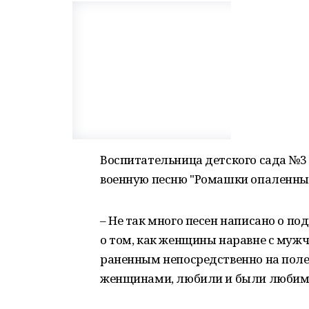
Воспитательница детского сада №3
военную песню "Ромашки опаленные
– Не так много песен написано о по
о том, как женщины наравне с муж
раненным непосредственно на поле 
женщинами, любили и были любимы