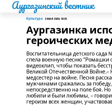
Аургазинский вестник
Культура
3 МАЯ 2020, 18:35
Аургазинка исп
героических ме
Воспитательница детского сада 
спела военную песню "Ромашки 
видеоклип, чтобы показать бесс
Великой Отечественной Войне.– Н
медсестер на войне. Песня расск
мужчинами сражались за победу
непосредственно на поле боя. Н
любили и были любимы, – говори
героизм всех женщин, участвовав