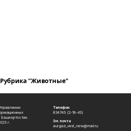
Рубрика "Животные"
 Управлении
Телефон
формационных
834745 (2-18-45)
 Башкортостан.
Эл. почта
025 г.
aurgazi_vest_new@mail.ru