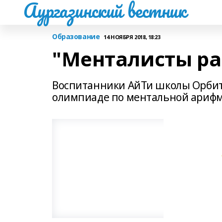
Аургазинский вестник
Образование
14 НОЯБРЯ 2018, 18:23
"Менталисты р
Воспитанники АйТи школы Орбит
олимпиаде по ментальной арифм