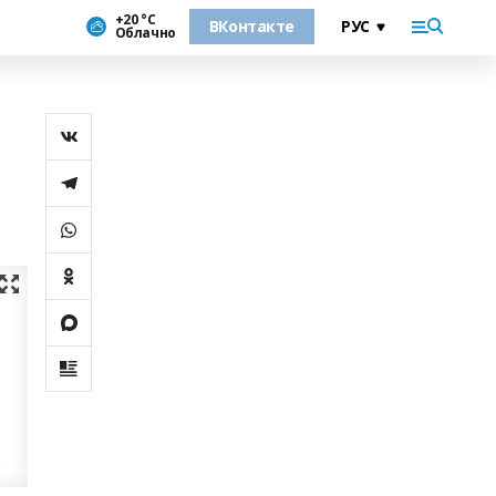
+20 °С
ВКонтакте
Облачно