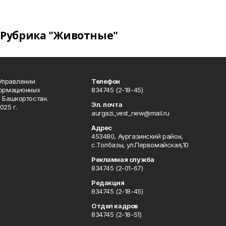
Рубрика "Животные"
 Управлении
Телефон
формационных
834745 (2-18-45)
 Башкортостан.
Эл. почта
025 г.
aurgazi_vest_new@mail.ru
Адрес
453480, Аургазинский район,
с.Толбазы, ул.Первомайская,10
Рекламная служба
834745 (2-01-67)
Редакция
834745 (2-18-45)
Отдел кадров
834745 (2-18-51)