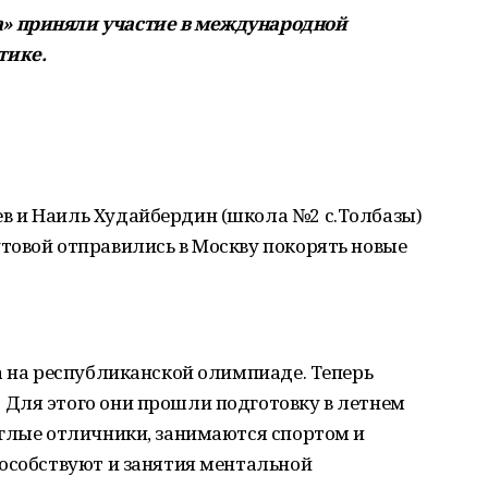
» приняли участие в международной
тике.
 и Наиль Худайбердин (школа №2 с.Толбазы)
товой отправились в Москву покорять новые
а на республиканской олимпиаде. Теперь
Для этого они прошли подготовку в летнем
углые отличники, занимаются спортом и
пособствуют и занятия ментальной