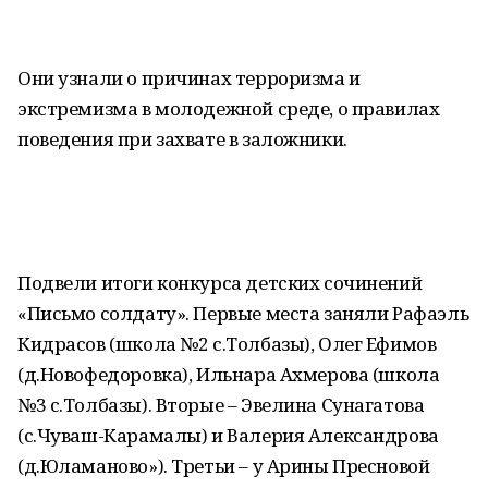
Они узнали о причинах терроризма и
экстремизма в молодежной среде, о правилах
поведения при захвате в заложники.
Подвели итоги конкурса детских сочинений
«Письмо солдату». Первые места заняли Рафаэль
Кидрасов (школа №2 с.Толбазы), Олег Ефимов
(д.Новофедоровка), Ильнара Ахмерова (школа
№3 с.Толбазы). Вторые – Эвелина Сунагатова
(с.Чуваш-Карамалы) и Валерия Александрова
(д.Юламаново»). Третьи – у Арины Пресновой