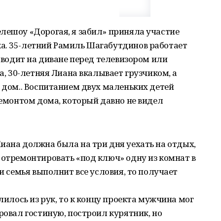
лешоу «Дорогая, я забил» приняла участие
а. 35-летний Рамиль Шагабутдинов работает
роводит на диване перед телевизором или
на, 30-летняя Лиана вкалывает грузчиком, а
т дом.. Воспитанием двух маленьких детей
 ремонтом дома, который давно не видел
иана должна была на три дня уехать на отдых,
 отремонтировать «под ключ» одну из комнат в
ли семья выполнит все условия, то получает
алилось из рук, то к концу проекта мужчина мог
ровал гостиную, построил курятник, но