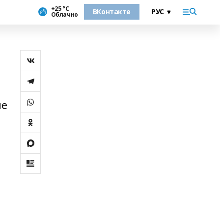
+25 °С
ВКонтакте
Облачно
ие