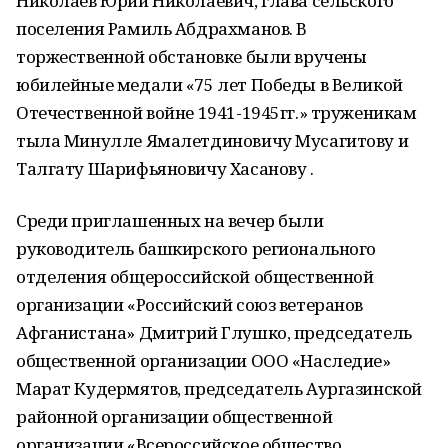
Николаев Юрий Николаевич, глава сельского
поселения Рамиль Абдрахманов. В
торжественной обстановке были вручены
юбилейные медали «75 лет Победы в Великой
Отечественной войне 1941-1945гг.» труженикам
тыла Минулле Ямалетдиновичу Мусагитову и
Талгату Шарифьяновичу Хасанову .
Среди приглашенных на вечер были
руководитель башкирского регионального
отделения общероссийской общественной
организации «Российский союз ветеранов
Афганистана» Дмитрий Глушко, председатель
общественной организации ООО «Наследие»
Марат Кудермятов, председатель Аургазинской
районной организации общественной
организации «Всероссийское общество