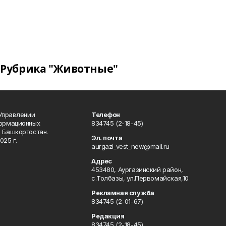
Рубрика "Животные"
 Управлении
Телефон
формационных
834745 (2-18-45)
 Башкортостан.
Эл. почта
025 г.
aurgazi_vest_new@mail.ru
Адрес
453480, Аургазинский район,
с.Толбазы, ул.Первомайская,10
Рекламная служба
834745 (2-01-67)
Редакция
834745 (2-18-45)