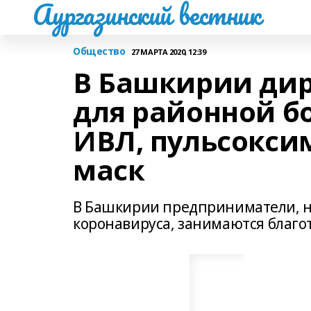
Аургазинский вестник
Общество
27 МАРТА 2020, 12:39
В Башкирии дир
для районной б
ИВЛ, пульсокси
маск
В Башкирии предприниматели, не
коронавируса, занимаются благо