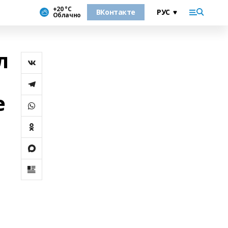
+20 °С
ВКонтакте
Облачно
л
е