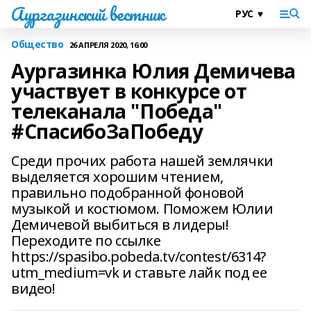
Аургазинский вестник
Общество
26 АПРЕЛЯ 2020, 16:00
Аургазинка Юлия Демичева
участвует в конкурсе от
телеканала "Победа"
#СпасибоЗаПобеду
Среди прочих работа нашей землячки
выделяется хорошим чтением,
правильно подобранной фоновой
музыкой и костюмом. Поможем Юлии
Демичевой выбиться в лидеры!
Переходите по ссылке
https://spasibo.pobeda.tv/contest/6314?
utm_medium=vk и ставьте лайк под ее
видео!