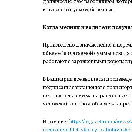
должности) тем работникам, котор
в связи с отпуском, болезнью.
Когда медики и водители получа
Произведено доначисление и пере
объеме (полагаемой суммы исходя 
работают с заражёнными коронавир
В Башкирии все выплаты произведены
подписаны соглашения с транспор
перечислена сумма на расчетные с
человека) в полном объеме за апрель
Источник:
https://mgazeta.com/news/V
mediki-i-voditeli-skoroy--rabotayushc