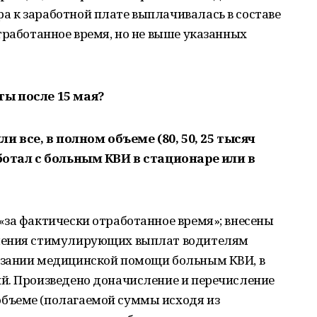
 к заработной плате выплачивалась в составе
тработанное время, но не выше указанных
ты после 15 мая?
все, в полном объеме (80, 50, 25 тысяч
аботал с больным КВИ в стационаре или в
«за фактически отработанное время»; внесены
ления стимулирующих выплат водителям
азании медицинской помощи больным КВИ, в
й. Произведено доначисление и перечисление
бъеме (полагаемой суммы исходя из