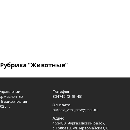
Рубрика "Животные"
 Управлении
Телефон
формационных
834745 (2-18-45)
 Башкортостан.
Эл. почта
025 г.
aurgazi_vest_new@mail.ru
Адрес
453480, Аургазинский район,
с.Толбазы, ул.Первомайская,10