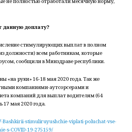
ые не полностью отработали месячную норму,
т данную доплату?
числение стимулирующих выплат в полном
из должности) всем работникам, которые
усом, сообщили в Минздраве республики.
 «на руки» 16-18 мая 2020 года. Так же
тными компаниями-аутсорсерами и
чета компаний для выплат водителям (64
 17 мая 2020 года.
-Bashkirii-stimuliruyushchie-viplati-poluchat-vse-
hie-s-COVID-19-275159/