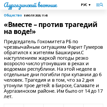
Аургазинский вестник
Общество
8 ИЮЛЯ 2020, 11:45
«Вместе – против трагедий
на воде!»
Председатель Гокомитета РБ по
чрезвычайным ситуациям Фарит Гумеров
обратился к жителям Башкирии.С
наступлением жаркой погоды резко
возросло число утонувших в реках и
водоемах республики. На этой неделе в
отдельные дни погибли при купании до 6
человек. Трагедия и в том, что за 2 дня
утонули трое детей: в Бирске, Салавате и
Аургазинском районе. Им было от 14 до 17
лет.