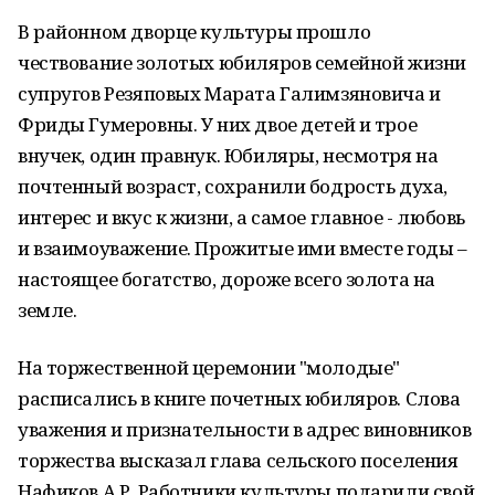
В районном дворце культуры прошло
чествование золотых юбиляров семейной жизни
супругов Резяповых Марата Галимзяновича и
Фриды Гумеровны. У них двое детей и трое
внучек, один правнук. Юбиляры, несмотря на
почтенный возраст, сохранили бодрость духа,
интерес и вкус к жизни, а самое главное - любовь
и взаимоуважение. Прожитые ими вместе годы –
настоящее богатство, дороже всего золота на
земле.
На торжественной церемонии "молодые"
расписались в книге почетных юбиляров. Слова
уважения и признательности в адрес виновников
торжества высказал глава сельского поселения
Нафиков А.Р. Работники культуры подарили свой