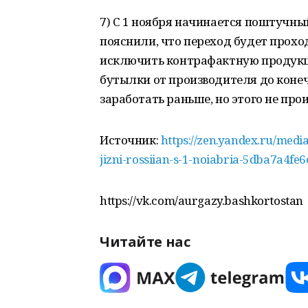
7) С 1 ноября начинается поштучны
пояснили, что переход будет прохо
исключить контрафактную продукц
бутылки от производителя до коне
заработать раньше, но этого не пр
Источник:
https://zen.yandex.ru/medi
jizni-rossiian-s-1-noiabria-5dba7a4
https://vk.com/aurgazy.bashkortostan
Читайте нас