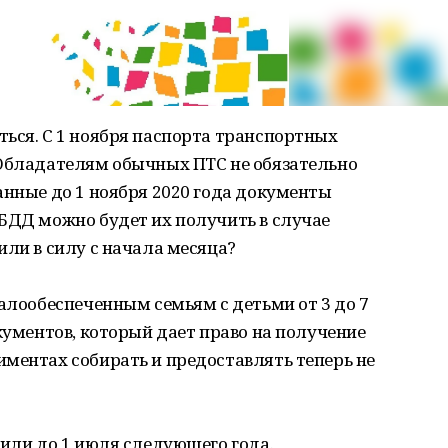
ься. С 1 ноября паспорта транспортных
 Обладателям обычных ПТС не обязательно
анные до 1 ноября 2020 года документы
БДД можно будет их получить в случае
или в силу с начала месяца?
малообеспеченным семьям с детьми от 3 до 7
окументов, который дает право на получение
ментах собирать и предоставлять теперь не
лили до 1 июля следующего года.