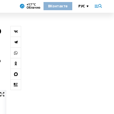
+17 °С
ВКонтакте
Облачно
о
о