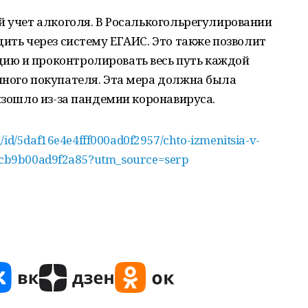
й учет алкоголя. В Росалькогольрегулировании
дить через систему ЕГАИС. Это также позволит
ию и проконтролировать весь путь каждой
чного покупателя. Эта мера должна была
оизошло из-за пандемии коронавируса.
a/id/5daf16e4e4fff000ad0f2957/chto-izmenitsia-v-
fe6cb9b00ad9f2a85?utm_source=serp