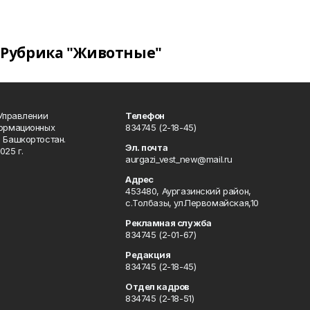
Рубрика "Животные"
 Управлении
Телефон
формационных
834745 (2-18-45)
 Башкортостан.
Эл. почта
025 г.
aurgazi_vest_new@mail.ru
Адрес
453480, Аургазинский район,
с.Толбазы, ул.Первомайская,10
Рекламная служба
834745 (2-01-67)
Редакция
834745 (2-18-45)
Отдел кадров
834745 (2-18-51)