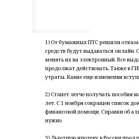
1) От бумажных ПТС решили отказат
средств будут выдаваться онлайн.
менять их на электронный. Все выд
продолжат действовать. Также в ГИ
утраты. Какие еще изменения вступ
2) Станет легче получать пособия 
лет. С 1 ноября сокращен список д
финансовой помощи. Справки об али
нужно.
3) Льготную ипотеку в России прод