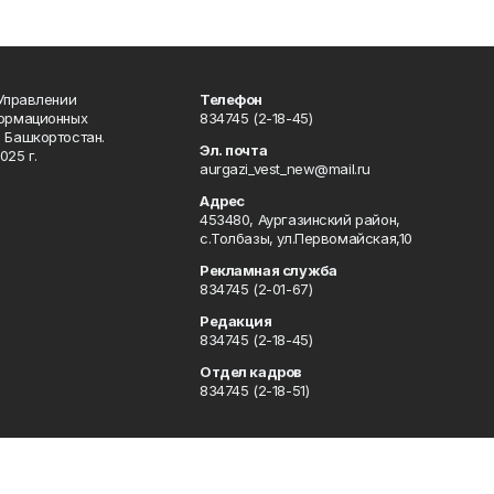
 Управлении
Телефон
формационных
834745 (2-18-45)
 Башкортостан.
Эл. почта
025 г.
aurgazi_vest_new@mail.ru
Адрес
453480, Аургазинский район,
с.Толбазы, ул.Первомайская,10
Рекламная служба
834745 (2-01-67)
Редакция
834745 (2-18-45)
Отдел кадров
834745 (2-18-51)