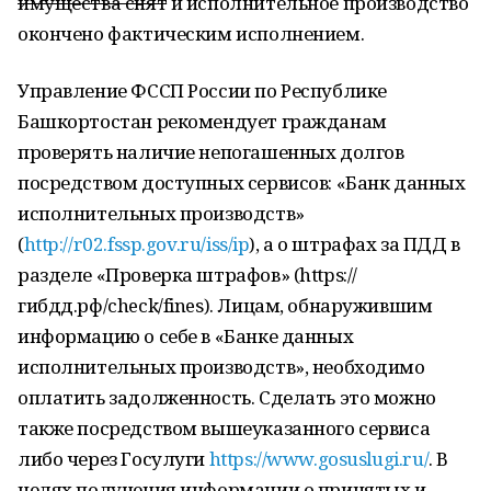
имущества снят
и исполнительное производство
окончено фактическим исполнением.
Управление ФССП России по Республике
Башкортостан рекомендует гражданам
проверять наличие непогашенных долгов
посредством доступных сервисов: «Банк данных
исполнительных производств»
(
http://r02.fssp.gov.ru/iss/ip
), а о штрафах за ПДД в
разделе «Проверка штрафов» (https://
гибдд.рф/check/fines). Лицам, обнаружившим
информацию о себе в «Банке данных
исполнительных производств», необходимо
оплатить задолженность. Сделать это можно
также посредством вышеуказанного сервиса
либо через Госулуги
https://www.gosuslugi.ru/
. В
целях получения информации о принятых и