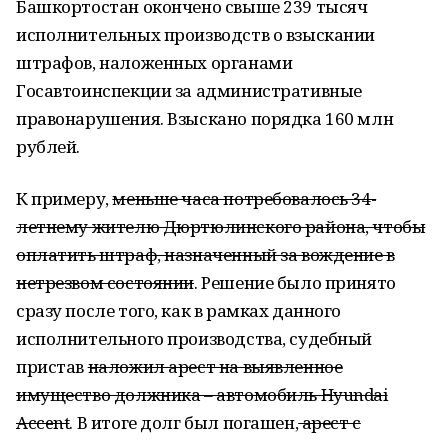
Башкортостан окончено свыше 239 тысяч
исполнительных производств о взыскании
штрафов, наложенных органами
Госавтоинспекции за административные
правонарушения. Взыскано порядка 160 млн
рублей.
К примеру,
меньше часа потребовалось 34-
летнему жителю Дюртюлинского района, чтобы
оплатить штраф, назначенный за вождение в
нетрезвом состоянии
. Решение было принято
сразу после того, как в рамках данного
исполнительного производства, судебный
пристав
наложил арест на выявленное
имущество должника – автомобиль Hyundai
Accent
. В итоге долг был погашен,
арест с