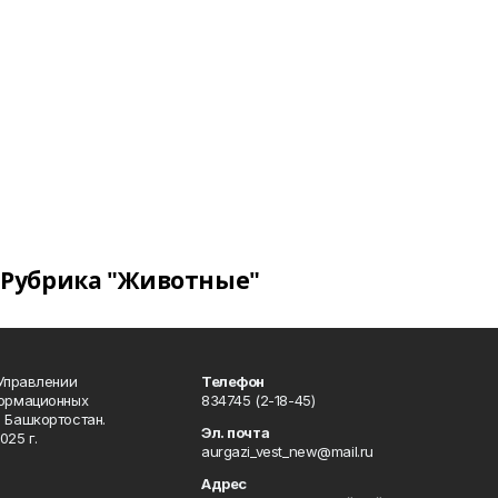
Рубрика "Животные"
 Управлении
Телефон
формационных
834745 (2-18-45)
 Башкортостан.
Эл. почта
025 г.
aurgazi_vest_new@mail.ru
Адрес