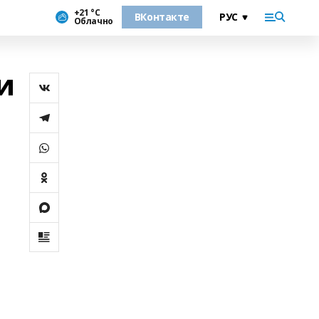
+21 °С
ВКонтакте
Облачно
и