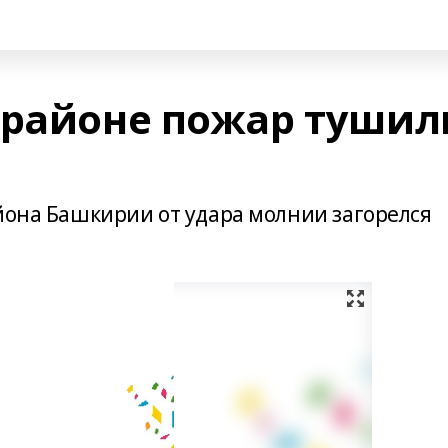
 районе пожар тушил
айона Башкирии от удара молнии загорелся