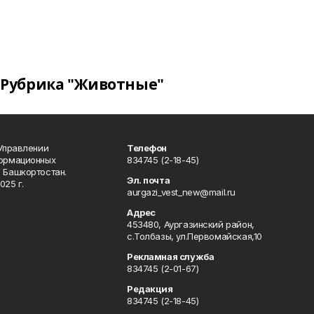
Рубрика "Животные"
 Управлении
Телефон
формационных
834745 (2-18-45)
 Башкортостан.
Эл. почта
025 г.
aurgazi_vest_new@mail.ru
Адрес
453480, Аургазинский район,
с.Толбазы, ул.Первомайская,10
Рекламная служба
834745 (2-01-67)
Редакция
834745 (2-18-45)