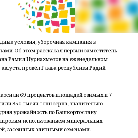
дные условия, уборочная кампания в
ами. Об этом рассказал первый заместитель
иона Рамил Нуриахметов на еженедельном
 августа провёл Глава республики Радий
 скосили 69 процентов площадей озимых и 7
или 850 тысяч тонн зерна, значительно
редняя урожайность по Башкортостану
 с широким использованием минеральных
ей, засеянных элитными семенами.