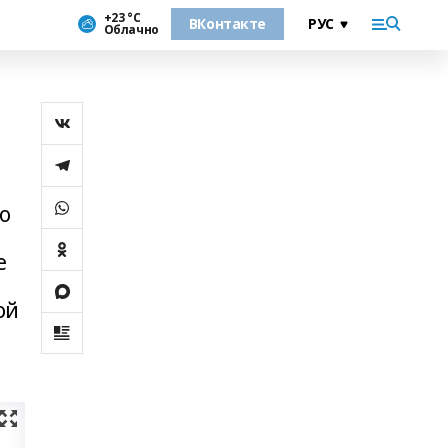
+23 °С
ВКонтакте
Облачно
о
е
ой