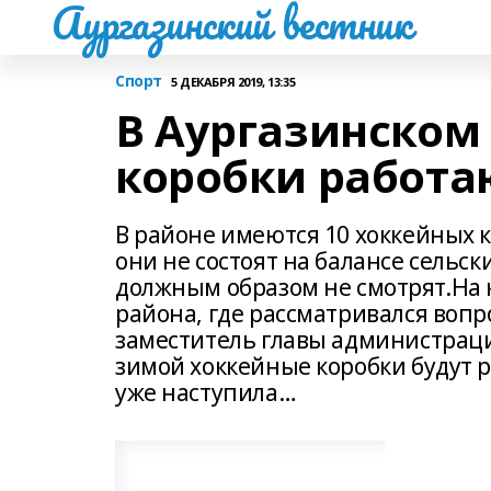
Аургазинский вестник
Спорт
5 ДЕКАБРЯ 2019, 13:35
В Аургазинском
коробки работаю
В районе имеются 10 хоккейных к
они не состоят на балансе сельск
должным образом не смотрят.На
района, где рассматривался вопр
заместитель главы администраци
зимой хоккейные коробки будут 
уже наступила…