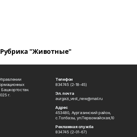
Рубрика "Животные"
 Управлении
Телефон
формационных
834745 (2-18-45)
 Башкортостан.
Эл. почта
025 г.
aurgazi_vest_new@mail.ru
Адрес
453480, Аургазинский район,
с.Толбазы, ул.Первомайская,10
Рекламная служба
834745 (2-01-67)