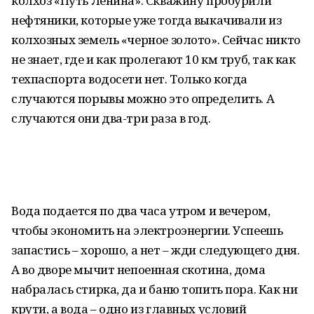
колхоз «Путь Ленина». Скважину пробурили
нефтяники, которые уже тогда выкачивали из
колхозных земель «черное золото». Сейчас никто
не знает, где и как пролегают 10 км труб, так как
техпаспорта водосети нет. Только когда
случаются порывы можно это определить. А
случаются они два-три раза в год.
Вода подается по два часа утром и вечером,
чтобы экономить на электроэнергии. Успеешь
запастись – хорошо, а нет – жди следующего дня.
А во дворе мычит непоенная скотина, дома
набралась стирка, да и баню топить пора. Как ни
крути, а вода – одно из главных условий