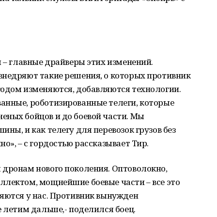
ы – главные драйверы этих изменений.
внедряют такие решения, о которых противник
годом изменяются, добавляются технологии.
анные, роботизированные телеги, которые
еных бойцов и до боевой части. Мы
ны, и как телегу для перевозок грузов без
о», – с гордостью рассказывает Тир.
 дронам нового поколения. Оптоволокно,
ллектом, мощнейшие боевые части – все это
ляются у нас. Противник вынужден
е летим дальше,- поделился боец.