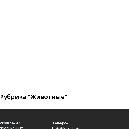
Рубрика "Животные"
 Управлении
Телефон
формационных
834745 (2-18-45)