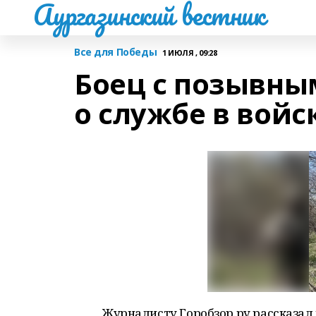
Аургазинский вестник
Все для Победы
1 ИЮЛЯ , 09:28
Боец с позывны
о службе в войс
Журналисту Горобзор.ру рассказал