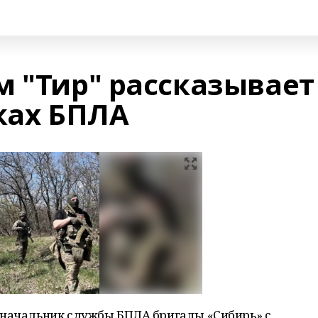
м "Тир" рассказывает
ках БПЛА
 начальник службы БПЛА бригады «Сибирь» с