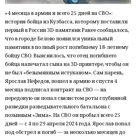
«4 месяца в армии и всего 25 дней на СВО»:
история бойца из Кузбасса, которому поставили
первый в России 3D-памятник Ранее сообщалось,
что в городе Белово появился уникальный
памятник в полный рост погибшему 18-летнему
бойцу СВО. Выяснилось, что отец погибшего
бойца напечатал сына на 3D-принтере, чтобы он
не был «безымянным истуканом». Сам парень,
Ярослав Нефедов, пошел в армию и спустя 4
месяца подписал контракт на СВО — на
передовую он попал связистом роты глубинной
разведки разведывательного батальона с
позывным «Зима». На СВО он пробыл всего 25
дней — с 4 по 29 апреля 2024 года. Ярослав попал
под обстрел и погиб — за несколько месяцев до