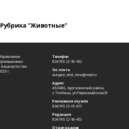
Рубрика "Животные"
 Управлении
Телефон
формационных
834745 (2-18-45)
 Башкортостан.
Эл. почта
025 г.
aurgazi_vest_new@mail.ru
Адрес
453480, Аургазинский район,
с.Толбазы, ул.Первомайская,10
Рекламная служба
834745 (2-01-67)
Редакция
834745 (2-18-45)
Отдел кадров