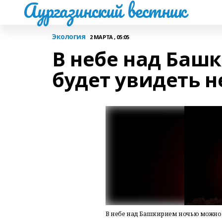
Аургазинский вестник
Экология
2 МАРТА , 05:05
В небе над Баш
будет увидеть 
В небе над Башкирием ночью можно 