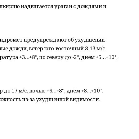
шкирию надвигается ураган с дождями и
гидромет предупреждают об ухудшении
ые дожди, ветер юго-восточный 8-13 м/с
ратура +3…+8°, по северу до -2°, днём +5…+10°,
 до 17 м/с, ночью +6…+8°, днём +8…+10°.
ожность из-за ухудшенной видимости.