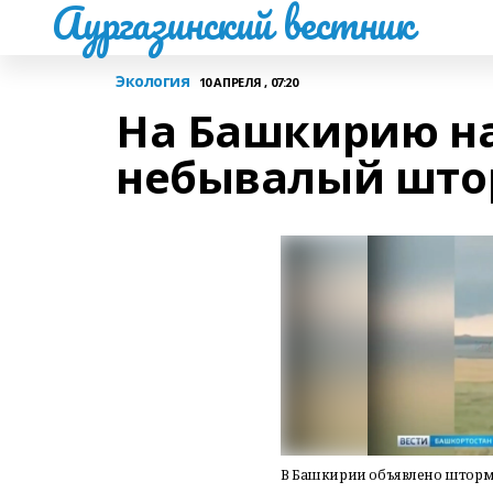
Аургазинский вестник
Экология
10 АПРЕЛЯ , 07:20
На Башкирию н
небывалый што
В Башкирии объявлено шторм