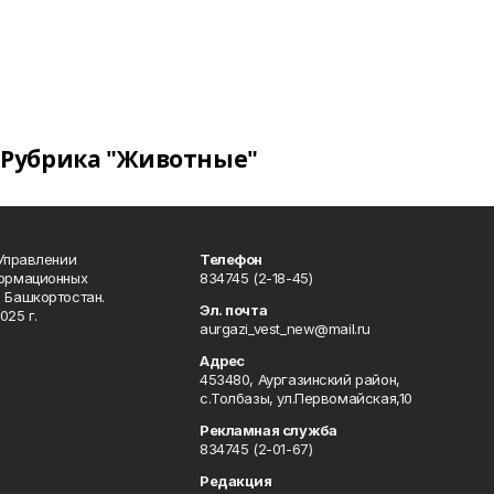
Рубрика "Животные"
 Управлении
Телефон
формационных
834745 (2-18-45)
 Башкортостан.
Эл. почта
025 г.
aurgazi_vest_new@mail.ru
Адрес
453480, Аургазинский район,
с.Толбазы, ул.Первомайская,10
Рекламная служба
834745 (2-01-67)
Редакция