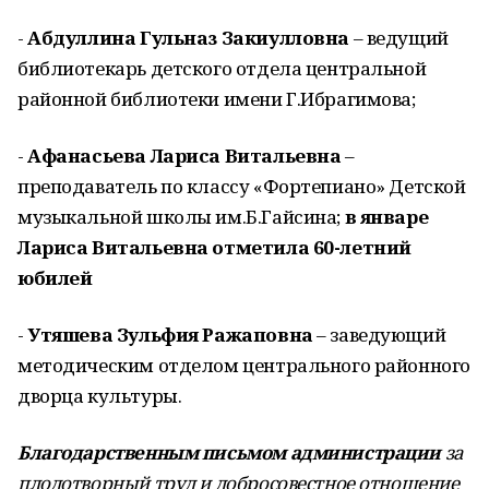
-
Абдуллина Гульназ Закиулловна
– ведущий
библиотекарь детского отдела центральной
районной библиотеки имени Г.Ибрагимова;
-
Афанасьева Лариса Витальевна
–
преподаватель по классу «Фортепиано» Детской
музыкальной школы им.Б.Гайсина;
в январе
Лариса Витальевна отметила 60-летний
юбилей
-
Утяшева Зульфия Ражаповна
– заведующий
методическим отделом центрального районного
дворца культуры.
Благодарственным письмом администрации
за
плодотворный труд и добросовестное отношение