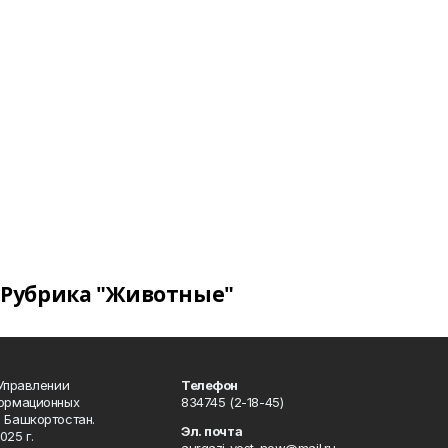
Рубрика "Животные"
 Управлении
Телефон
формационных
834745 (2-18-45)
 Башкортостан.
Эл. почта
025 г.