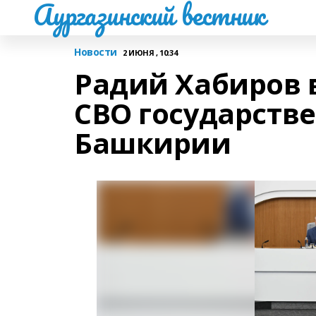
Аургазинский вестник
Новости
2 ИЮНЯ , 10:34
Радий Хабиров 
СВО государств
Башкирии