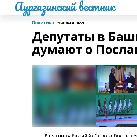
Аургазинский вестник
Политика
31 ЯНВАРЯ , 07:21
Депутаты в Баш
думают о Посла
В пятницу Радий Хабиров обратилс