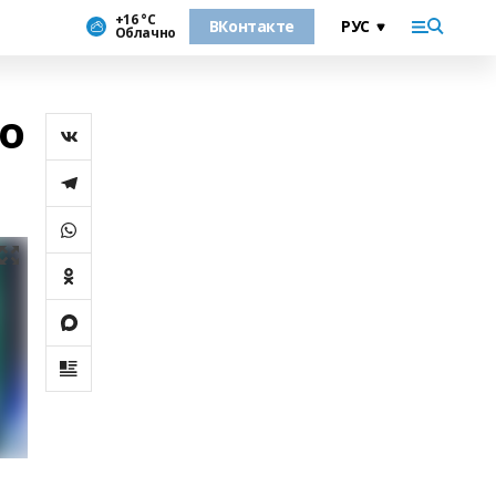
+16 °С
ВКонтакте
Облачно
о