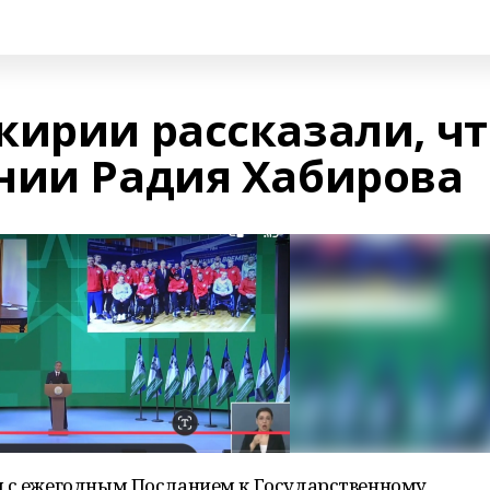
кирии рассказали, чт
нии Радия Хабирова
я с ежегодным Посланием к Государственному