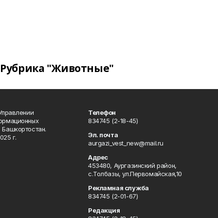
Рубрика "Животные"
 Управлении
Телефон
формационных
834745 (2-18-45)
 Башкортостан.
Эл. почта
025 г.
aurgazi_vest_new@mail.ru
Адрес
453480, Аургазинский район,
с.Толбазы, ул.Первомайская,10
Рекламная служба
834745 (2-01-67)
Редакция