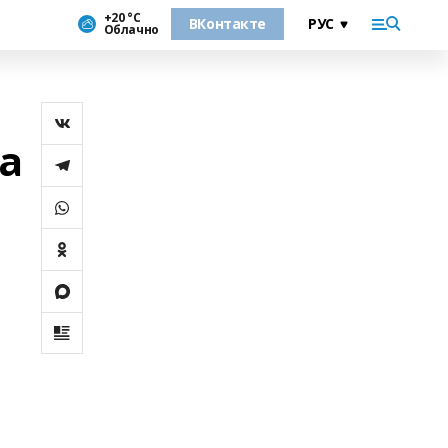
+20 °С
ВКонтакте
Облачно
а