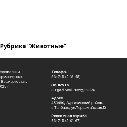
Рубрика "Животные"
 Управлении
Телефон
формационных
834745 (2-18-45)
 Башкортостан.
Эл. почта
025 г.
aurgazi_vest_new@mail.ru
Адрес
453480, Аургазинский район,
с.Толбазы, ул.Первомайская,10
Рекламная служба
834745 (2-01-67)