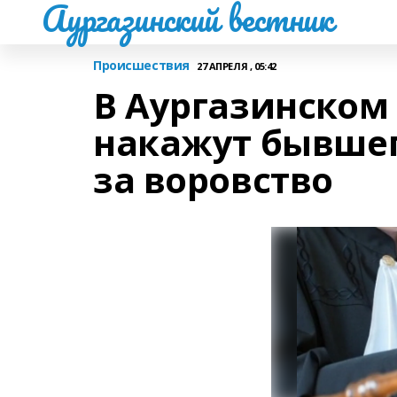
Аургазинский вестник
Происшествия
27 АПРЕЛЯ , 05:42
В Аургазинском
накажут бывшег
за воровство