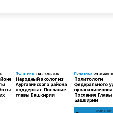
Политика
Политика
06
5 ФЕВРАЛЯ , 05:07
2 ФЕВРАЛЯ , 0
айоне
Народный эколог из
Политологи
ты
Аургазинского района
федерального у
боты
поддержал Послание
проанализирова
их
главы Башкирии
Послание Главы
Башкирии
8 СЕНТЯБРЯ 