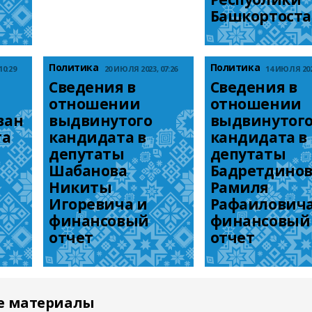
Башкортост
Политика
Политика
10:29
20 ИЮЛЯ 2023, 07:26
14 ИЮЛЯ 2023
Сведения в 
Сведения в 
отношении 
отношении 
ван
выдвинутого 
выдвинутого
а 
кандидата в 
кандидата в 
депутаты 
депутаты 
Шабанова 
Бадретдинов
Никиты 
Рамиля 
Игоревича и 
Рафаиловича 
финансовый 
финансовый 
отчет
отчет
е материалы