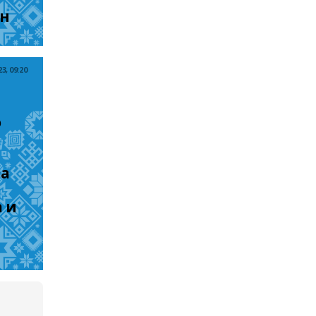
ан
, 09:20
 
а 
и 