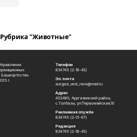
Рубрика "Животные"
 Управлении
Телефон
формационных
834745 (2-18-45)
 Башкортостан.
Эл. почта
025 г.
aurgazi_vest_new@mail.ru
Адрес
453480, Аургазинский район,
с.Толбазы, ул.Первомайская,10
Рекламная служба
834745 (2-01-67)
Редакция
834745 (2-18-45)