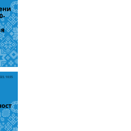
ени
0-
я 
23, 10:35
ост