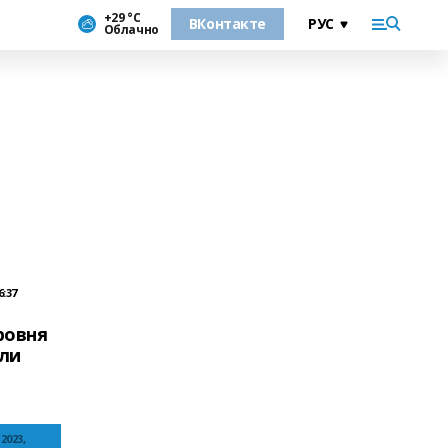
+29 °С
ВКонтакте
Облачно
6:37
ровня
ли
2023,