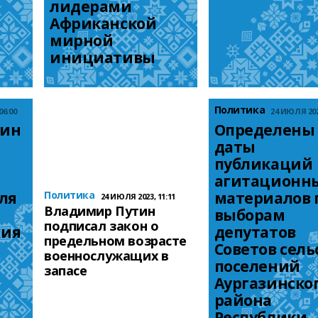
лидерами 
Африканской 
мирной 
инициативы
Политика
06:00
24 ИЮЛЯ 2023
ин 
Определены 
даты 
публикаций 
агитационны
я 
Политика
материалов п
24 ИЮЛЯ 2023, 11:11
Владимир Путин
выборам 
подписал закон о
ия 
депутатов 
предельном возрасте
Советов сель
военнослужащих в
поселений 
запасе
Аургазинског
района 
Республики 