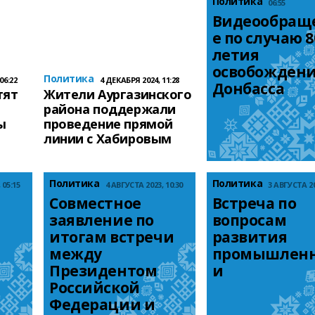
Политика
06:55
Видеообращ
е по случаю 8
летия 
освобождени
Политика
06:22
4 ДЕКАБРЯ 2024, 11:28
Донбасса
тят
Жители Аургазинского
района поддержали
ы
проведение прямой
линии с Хабировым
Политика
Политика
 05:15
4 АВГУСТА 2023, 10:30
3 АВГУСТА 20
Совместное 
Встреча по 
заявление по 
вопросам 
итогам встречи 
развития 
между 
промышленн
Президентом 
и
Российской 
Федерации и 