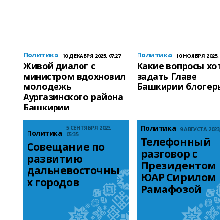
Политика
Политика
10 ДЕКАБРЯ 2025, 07:27
10 НОЯБРЯ 2025, 
Живой диалог с
Какие вопросы хо
министром вдохновил
задать Главе
молодежь
Башкирии блогер
Аургазинского района
Башкирии
Политика
5 СЕНТЯБРЯ 2023,
9 АВГУСТА 2023,
Политика
05:35
Телефонный 
Совещание по 
разговор с 
развитию 
Президентом 
дальневосточны
ЮАР Сирилом 
х городов
Рамафозой