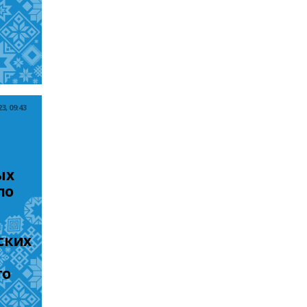
, 09:43
х 
о 
ских 
о 