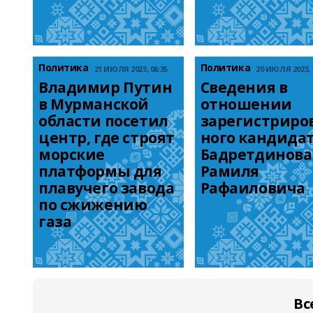
Политика
Политика
21 ИЮЛЯ 2023, 06:35
20 ИЮЛЯ 2023, 
Владимир Путин 
Сведения в 
в Мурманской 
отношении 
области посетил 
зарегистриро
центр, где строят 
ного кандидат
морские 
Бадретдинова 
платформы для 
Рамиля 
плавучего завода 
Рафаиловича
по сжижению 
газа
Вс