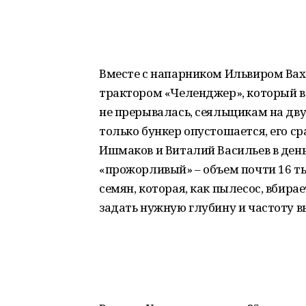
Вместе с напарником Ильвиром Ва
трактором «Челенджер», который ве
не прерывалась, сеяльщикам на дву
только бункер опустошается, его с
Ишмаков и Виталий Васильев в день
«прожорливый» – объем почти 16 ты
семян, которая, как пылесос, вбира
задать нужную глубину и частоту в