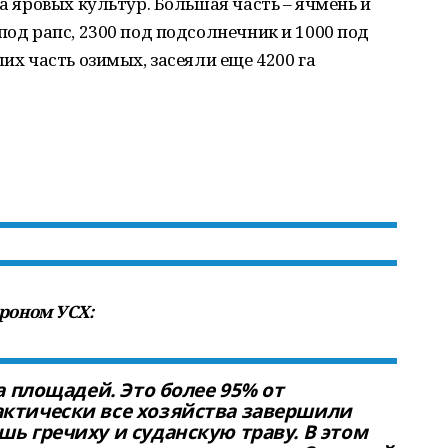
га яровых культур. Большая часть – ячмень и
под рапс, 2300 под подсолнечник и 1000 под
ших часть озимых, засеяли еще 4200 га
роном УСХ:
га площадей. Это более 95% от
актически все хозяйства завершили
шь гречиху и суданскую траву. В этом