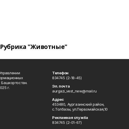
Рубрика "Животные"
 Управлении
Телефон
формационных
834745 (2-18-45)
 Башкортостан.
Эл. почта
025 г.
aurgazi_vest_new@mail.ru
Адрес
453480, Аургазинский район,
с.Толбазы, ул.Первомайская,10
Рекламная служба
834745 (2-01-67)