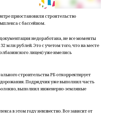
ентре приостановили строительство
мплекса с бассейном.
 документация недоработана, не все моменты
32 млн рублей. Это с учетом того, что на месте
олбазинского лицея) уже имелись
тального строительства РБ откорректирует
удорожания. Подрядчик уже выполнил часть
оволокно, выполнил инженерно-земляные
кса в этом году неизвестно. Все зависит от