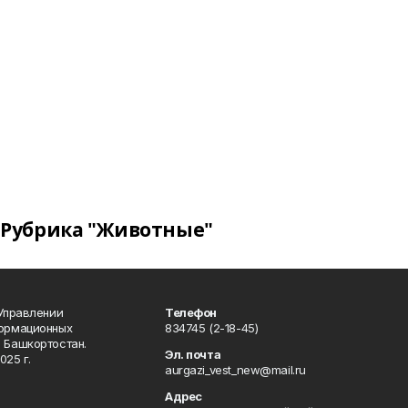
Рубрика "Животные"
 Управлении
Телефон
формационных
834745 (2-18-45)
 Башкортостан.
Эл. почта
025 г.
aurgazi_vest_new@mail.ru
Адрес