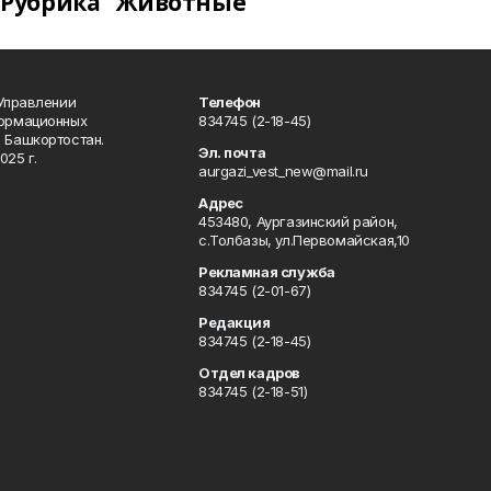
Рубрика "Животные"
 Управлении
Телефон
формационных
834745 (2-18-45)
 Башкортостан.
Эл. почта
025 г.
aurgazi_vest_new@mail.ru
Адрес
453480, Аургазинский район,
с.Толбазы, ул.Первомайская,10
Рекламная служба
834745 (2-01-67)
Редакция
834745 (2-18-45)
Отдел кадров
834745 (2-18-51)