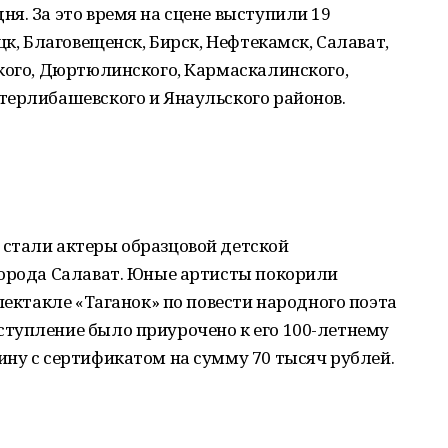
я. За это время на сцене выступили 19
цк, Благовещенск, Бирск, Нефтекамск, Салават,
кого, Дюртюлинского, Кармаскалинского,
терлибашевского и Янаульского районов.
стали актеры образцовой детской
города Салават. Юные артисты покорили
пектакле «Таганок» по повести народного поэта
тупление было приурочено к его 100-летнему
ну с сертификатом на сумму 70 тысяч рублей.