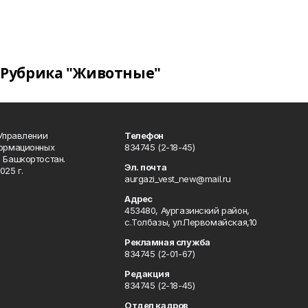
Рубрика "Животные"
 Управлении
Телефон
формационных
834745 (2-18-45)
 Башкортостан.
Эл. почта
025 г.
aurgazi_vest_new@mail.ru
Адрес
453480, Аургазинский район,
с.Толбазы, ул.Первомайская,10
Рекламная служба
834745 (2-01-67)
Редакция
834745 (2-18-45)
Отдел кадров