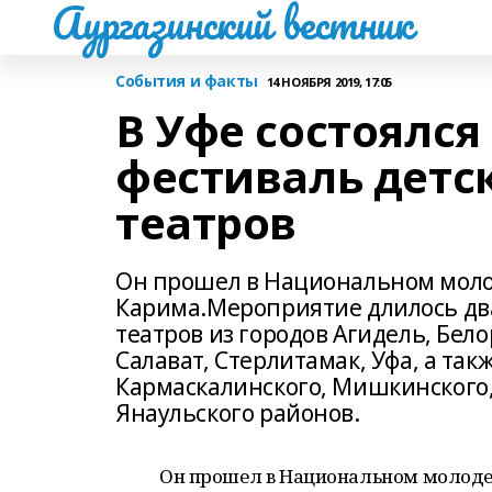
Аургазинский вестник
События и факты
14 НОЯБРЯ 2019, 17:05
В Уфе состоялся
фестиваль детс
театров
Он прошел в Национальном моло
Карима.Мероприятие длилось два 
театров из городов Агидель, Бело
Салават, Стерлитамак, Уфа, а та
Кармаскалинского, Мишкинского,
Янаульского районов.
Он прошел в Национальном молоде