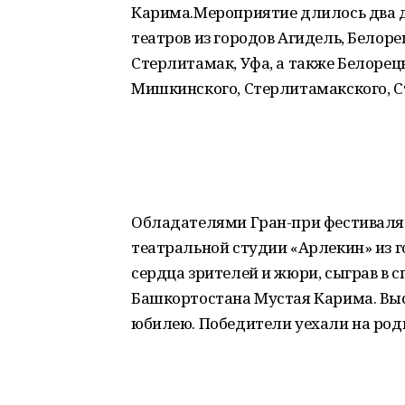
Карима.Мероприятие длилось два дн
театров из городов Агидель, Белоре
Стерлитамак, Уфа, а также Белорец
Мишкинского, Стерлитамакского, С
Обладателями Гран-при фестиваля 
театральной студии «Арлекин» из 
сердца зрителей и жюри, сыграв в с
Башкортостана Мустая Карима. Выс
юбилею. Победители уехали на роди