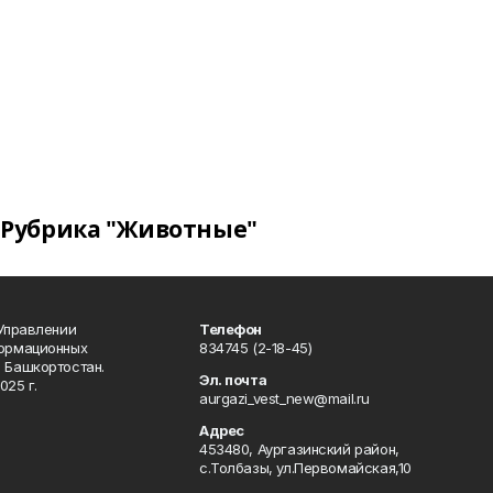
Рубрика "Животные"
 Управлении
Телефон
формационных
834745 (2-18-45)
 Башкортостан.
Эл. почта
025 г.
aurgazi_vest_new@mail.ru
Адрес
453480, Аургазинский район,
с.Толбазы, ул.Первомайская,10