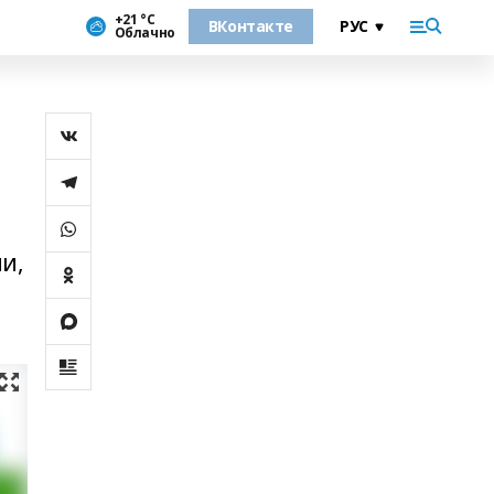
+21 °С
ВКонтакте
Облачно
и,