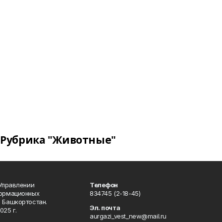
Рубрика "Животные"
 Управлении
Телефон
формационных
834745 (2-18-45)
 Башкортостан.
Эл. почта
025 г.
aurgazi_vest_new@mail.ru