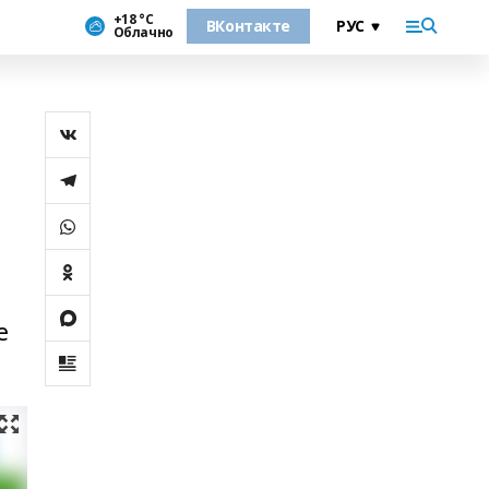
+18 °С
ВКонтакте
Облачно
е