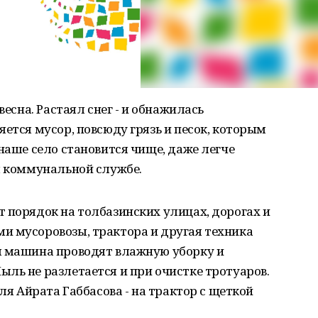
весна. Растаял снег - и обнажилась
яется мусор, повсюду грязь и песок, которым
 наше село становится чище, даже легче
я коммунальной службе.
 порядок на толбазинских улицах, дорогах и
и мусоровозы, трактора и другая техника
я машина проводят влажную уборку и
ль не разлетается и при очистке тротуаров.
еля Айрата Габбасова - на трактор с щеткой