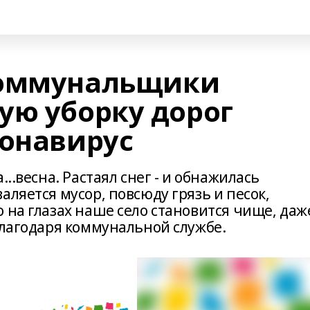
коммунальщики
ую уборку дорог
ронавирус
...весна. Растаял снег - и обнажилась
аляется мусор, повсюду грязь и песок,
 на глазах наше село становится чище, даж
благодаря коммунальной службе.