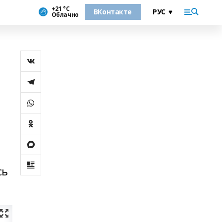
+21 °С
ВКонтакте
Облачно
й
сь