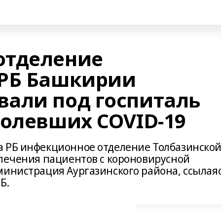
отделение
ЦРБ Башкирии
али под госпиталь
болевших COVID-19
а РБ инфекционное отделение Толбазинско
 лечения пациентов с короновирусной
министрация Аургазинского района, ссылая
Б.