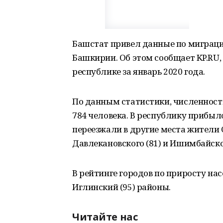
Башстат привел данные по миграци
Башкирии. Об этом сообщает KP.RU,
республике за январь 2020 года.
По данным статистики, численност
784 человека. В республику прибыло 
переезжали в другие места жители С
Давлекановского (81) и Ишимбайског
В рейтинге городов по приросту нас
Иглинский (95) районы.
Читайте нас