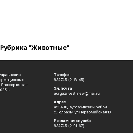
Рубрика "Животные"
 Управлении
Телефон
формационных
834745 (2-18-45)
 Башкортостан.
Эл. почта
025 г.
aurgazi_vest_new@mail.ru
Адрес
453480, Аургазинский район,
с.Толбазы, ул.Первомайская,10
Рекламная служба
834745 (2-01-67)