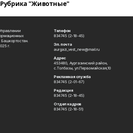
Рубрика "Животные"
 Управлении
Телефон
формационных
834745 (2-18-45)
 Башкортостан.
Эл. почта
025 г.
aurgazi_vest_new@mail.ru
Адрес
453480, Аургазинский район,
с.Толбазы, ул.Первомайская,10
Рекламная служба
834745 (2-01-67)
Редакция
834745 (2-18-45)
Отдел кадров
834745 (2-18-51)