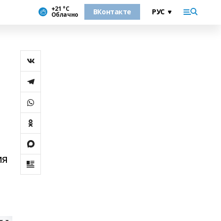
+21 °С
ВКонтакте
Облачно
ия