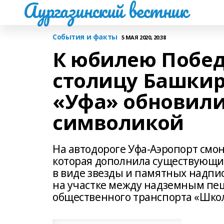
Аургазинский вестник
События и факты
5 МАЯ 2020, 20:38
К юбилею Побед
столицу Башкир
«Уфа» обновил
символикой
На автодороге Уфа-Аэропорт смо
которая дополнила существующий
в виде звезды и памятных надпи
на участке между надземным пе
общественного транспорта «Школ