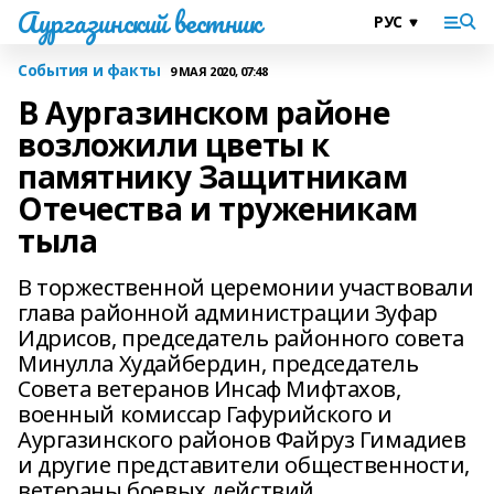
Аургазинский вестник
События и факты
9 МАЯ 2020, 07:48
В Аургазинском районе
возложили цветы к
памятнику Защитникам
Отечества и труженикам
тыла
В торжественной церемонии участвовали
глава районной администрации Зуфар
Идрисов, председатель районного совета
Минулла Худайбердин, председатель
Совета ветеранов Инсаф Мифтахов,
военный комиссар Гафурийского и
Аургазинского районов Файруз Гимадиев
и другие представители общественности,
ветераны боевых действий.