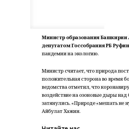
Министр образования Башкирии
депутатом Госсобрания РБ Руфи
пандемии на экологию.
Министр считает, что природа пост
положительная сторона во время б
ведомства отметил, что коронавир
воздействие на озоновые дыры на
затянулись. «Природе «мешать не ну
Айбулат Хажин.
Читайте нас