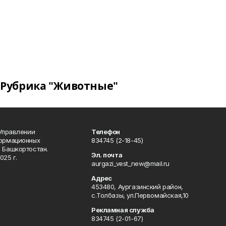
Рубрика "Животные"
 Управлении
Телефон
формационных
834745 (2-18-45)
 Башкортостан.
Эл. почта
025 г.
aurgazi_vest_new@mail.ru
Адрес
453480, Аургазинский район,
с.Толбазы, ул.Первомайская,10
Рекламная служба
834745 (2-01-67)