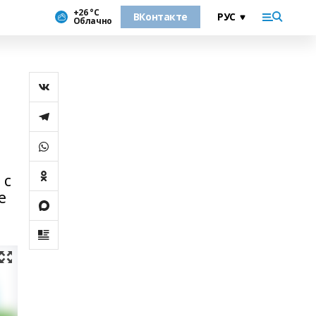
+26 °С
ВКонтакте
Облачно
 с
е