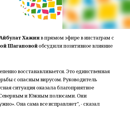
 Айбулат Хажин
в прямом эфире в инстаграм с
ной Шагаповой
обсудили позитивное влияние
епенно восстанавливается. Это единственная
орьбы с опасным вирусом. Руководитель
усная ситуация оказала благоприятное
д Северным и Южным полюсами. Они
жно». Она сама все исправляет", - сказал