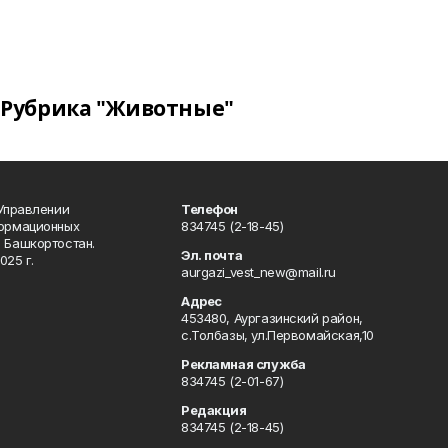
Рубрика "Животные"
 Управлении
Телефон
формационных
834745 (2-18-45)
 Башкортостан.
Эл. почта
025 г.
aurgazi_vest_new@mail.ru
Адрес
453480, Аургазинский район,
с.Толбазы, ул.Первомайская,10
Рекламная служба
834745 (2-01-67)
Редакция
834745 (2-18-45)