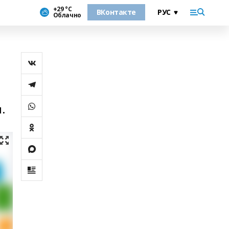
+29 °С
ВКонтакте
Облачно
.