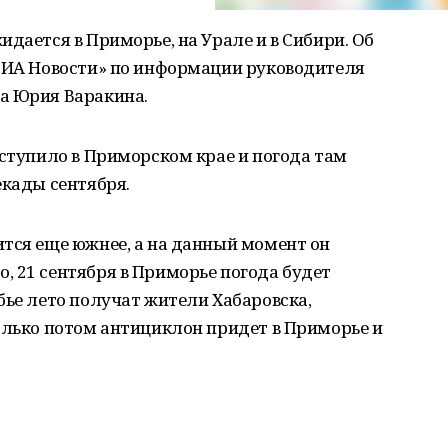
дается в Приморье, на Урале и в Сибири. Об
«РИА Новости» по информации руководителя
а Юрия Варакина.
аступило в Приморском крае и погода там
екады сентября.
тся еще южнее, а на данный момент он
, 21 сентября в Приморье погода будет
бье лето получат жители Хабаровска,
олько потом антициклон придет в Приморье и