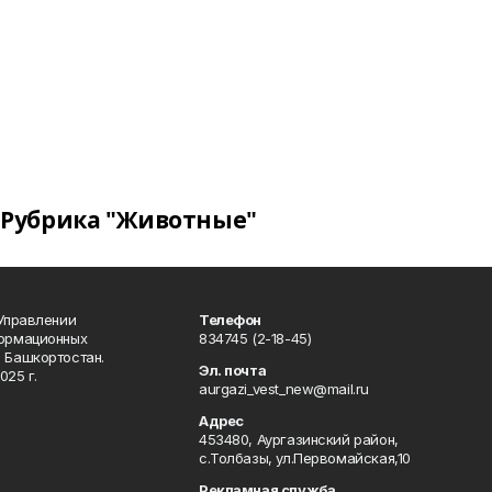
Рубрика "Животные"
 Управлении
Телефон
формационных
834745 (2-18-45)
 Башкортостан.
Эл. почта
025 г.
aurgazi_vest_new@mail.ru
Адрес
453480, Аургазинский район,
с.Толбазы, ул.Первомайская,10
Рекламная служба