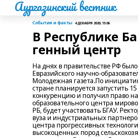
Аургазинский вестник
События и факты
4 ДЕКАБРЯ 2020, 15:06
В Республике Б
генный центр
На днях в правительстве РФ был
Евразийского научно-образовате
Молодежная газета.По инициати
стране планируется запустить 1
конкуренцию и получил право на
образовательного центра мировог
РБ, будет участвовать БГАУ. Рект
вуза и индустриальных партнеров
центра прогрессивных технолог
высокоценных пород сельскохоз