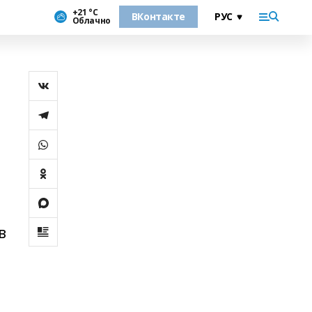
+21 °С
ВКонтакте
Облачно
в