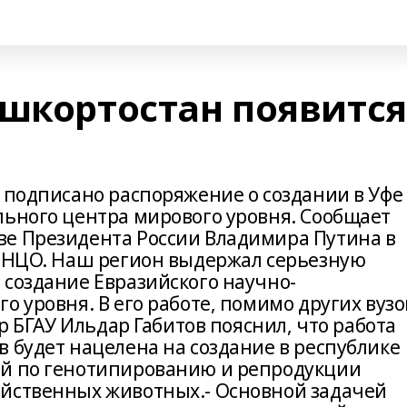
ашкортостан появится
о подписано распоряжение о создании в Уфе
льного центра мирового уровня. Сообщает
ве Президента России Владимира Путина в
5 НЦО. Наш регион выдержал серьезную
 создание Евразийского научно-
о уровня. В его работе, помимо других вузо
ор БГАУ Ильдар Габитов пояснил, что работа
 будет нацелена на создание в республике
ий по генотипированию и репродукции
яйственных животных.- Основной задачей