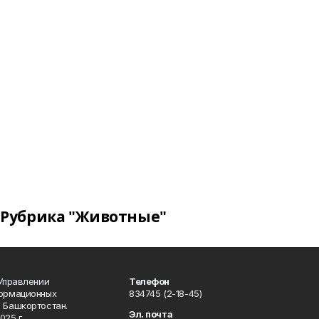
Рубрика "Животные"
 Управлении
Телефон
формационных
834745 (2-18-45)
 Башкортостан.
Эл. почта
025 г.