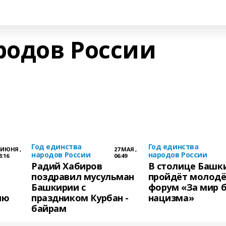
родов России
Год единства
Год единства
 ИЮНЯ ,
27 МАЯ ,
народов России
народов России
3:16
06:49
Радий Хабиров
В столице Башк
поздравил мусульман
пройдёт молод
Башкирии с
форум «За мир 
ию
праздником Курбан -
нацизма»
байрам