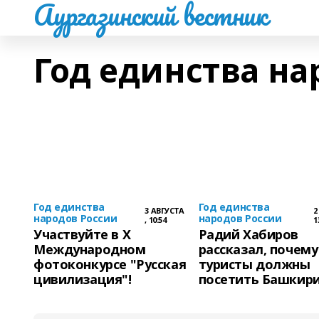
Аургазинский вестник
Год единства на
Год единства
Год единства
3 АВГУСТА
2
народов России
народов России
, 10:54
1
Участвуйте в Х
Радий Хабиров
Международном
рассказал, почему
фотоконкурсе "Русская
туристы должны
цивилизация"!
посетить Башкир