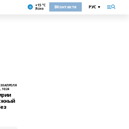
+15 °С
ВКонтакте
Ясно
30 АПРЕЛЯ
, 10:24
ирии
ёжный
без