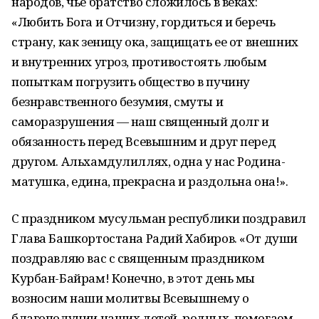
народов, чье братство сложилось в веках:
«Любить Бога и Отчизну, гордиться и беречь
страну, как зеницу ока, защищать ее от внешних
и внутренних угроз, противостоять любым
попыткам погрузить общество в пучину
безнравственного безумия, смуты и
саморазрушения — наш священный долг и
обязанность перед Всевышним и друг перед
другом. Альхамдулиллях, одна у нас Родина-
матушка, едина, прекрасна и раздольна она!».
С праздником мусульман республики поздравил
Глава Башкортостана Радий Хабиров. «От души
поздравляю вас с священным праздником
Курбан-Байрам! Конечно, в этот день мы
возносим наши молитвы Всевышнему о
благополучии наших детей, родных, помогаем