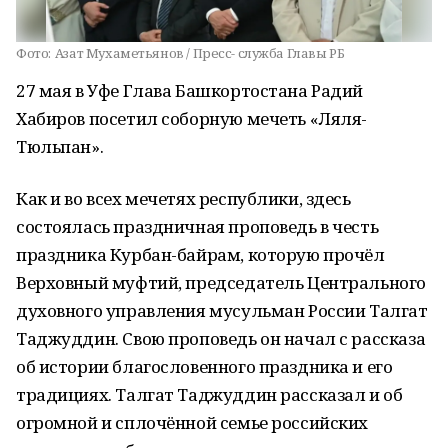
Фото:
Азат Мухаметьянов / Пресс- служба Главы РБ
27 мая в Уфе Глава Башкортостана Радий
Хабиров посетил соборную мечеть «Ляля-
Тюльпан».
Как и во всех мечетях республики, здесь
состоялась праздничная проповедь в честь
праздника Курбан-байрам, которую прочёл
Верховный муфтий, председатель Центрального
духовного управления мусульман России Талгат
Таджуддин. Свою проповедь он начал с рассказа
об истории благословенного праздника и его
традициях. Талгат Таджуддин рассказал и об
огромной и сплочённой семье российских