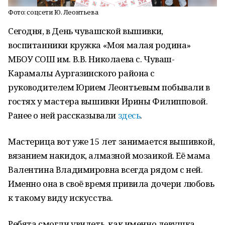
Фото: соцсети Ю. Леонтьева
Сегодня, в День чувашской вышивки,
воспитанники кружка «Моя малая родина»
МБОУ СОШ им. В.В. Николаева с. Чуваш-
Карамалы Аургазинского района с
руководителем Юрием Леонтьевым побывали в
гостях у мастера вышивки Ирины Филипповой.
Ранее о ней рассказывали
здесь
.
Мастерица вот уже 15 лет занимается вышивкой,
вязанием накидок, алмазной мозаикой. Её мама
Валентина Владимировна всегда рядом с ней.
Именно она в своё время привила дочери любовь
к такому виду искусства.
Ребята смогли увидеть, как именно девушка